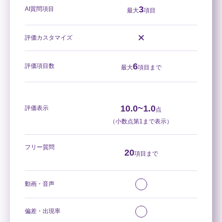
3
AI質問項目
最大
項目
評価カスタマイズ
6
評価項目数
最大
項目まで
10.0~1.0
評価表示
点
（小数点第1まで表示）
フリー質問
20
項目まで
動画・音声
偏差・出現率