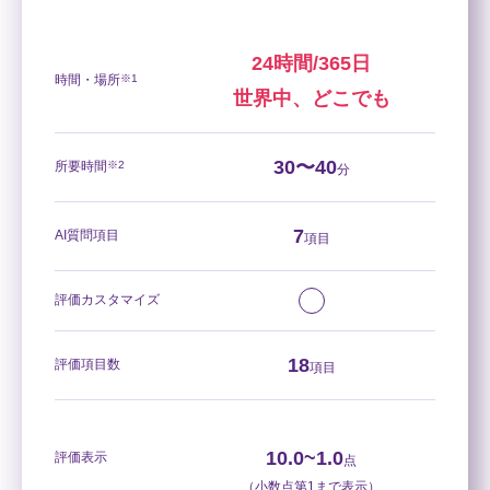
24時間/365日
時間・場所
※1
世界中、どこでも
30〜40
所要時間
※2
分
7
AI質問項目
項目
評価カスタマイズ
18
評価項目数
項目
10.0~1.0
評価表示
点
（小数点第1まで表示）