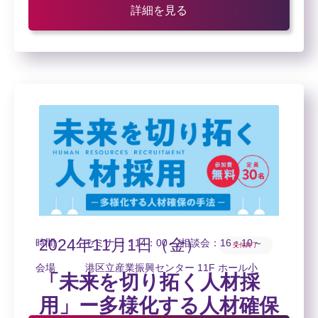
決定！
詳細を見る
2024年11月1日（金）
時間
セミナー：14：00～/相談会：16：10～
受付終了
会場
港区立産業振興センター 11F ホール小
「未来を切り拓く人材採
用」ー多様化する人材確保