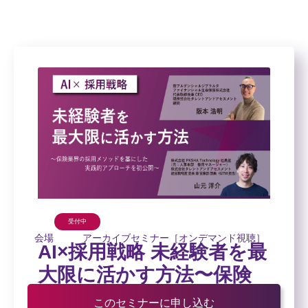
受付中
会場
アーカイブセミナー［オンデマンド視聴］
AI×採用戦略 未経験者を最
大限に活かす方法〜保険
業界の採用メソッドを基...
このセミナーに申し込む