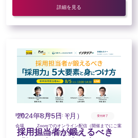
の手法ー
詳細を見る
2024年8月5日（月）
時間
13：00～14：30
受付終了
会場
Zoomでのオンライン配信（開催までにご案
採用担当者が鍛えるべき
内させていただきます）