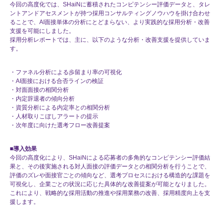
今回の高度化では、SHaiNに蓄積されたコンピテンシー評価データと、タレ
ントアンドアセスメントが持つ採用コンサルティングノウハウを掛け合わせ
ることで、AI面接単体の分析にとどまらない、より実践的な採用分析・改善
支援を可能にしました。
採用分析レポートでは、主に、以下のような分析・改善支援を提供していま
す。
・ファネル分析による歩留まり率の可視化
・AI面接における合否ラインの検証
・対面面接の相関分析
・内定辞退者の傾向分析
・資質分析による内定率との相関分析
・人材取りこぼしアラートの提示
・次年度に向けた選考フロー改善提案
■導入効果
今回の高度化により、SHaiNによる応募者の多角的なコンピテンシー評価結
果と、その後実施される対人面接の評価データとの相関分析を行うことで、
評価のズレや面接官ごとの傾向など、選考プロセスにおける構造的な課題を
可視化し、企業ごとの状況に応じた具体的な改善提案が可能となりました。
これにより、戦略的な採用活動の推進や採用業務の改善、採用精度向上を支
援します。