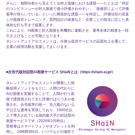
さらに、相関分析から見えてくる対人面接における課題――たとえば「特定
のコンピテンシーが対人面接で過小評価されやすい」「面接官によって評価
基準が揺らいでいる」といった構造的な課題――を特定し、評価項目の見直
しや面接官トレーニング、質問設計の改善など、企業ごとの状況に応じた具
体的な打ち手まで提案します。
これにより、AI面接と対人面接を有機的に連動させ、選考全体の精度を一段
引き上げることが可能となります。
タレントアンドアセスメントは、今後も提供サービスの品質向上を通じて、
企業の採用活動を支援してまいります。
■次世代版対話型AI面接サービス SHaiNとは（
https://shain-ai.jp/
）
タレントアンドアセスメントが開発した戦
略採用メソッドをもとに、人間の代わりに
AIが⾯接を実施することで、人間が行う⾯
接で課題視されてきた評価のばらつきが改
善され、合否基準の統一、先入観のない公
平公正な選考を実現しており、1000社以
上で導入されている国内最大手の対話型AI
⾯接サービスです（2026年3月時点）。
受検者はスマートフォンやタブレットを利
用し、24時間365日、いつでもどの場所で