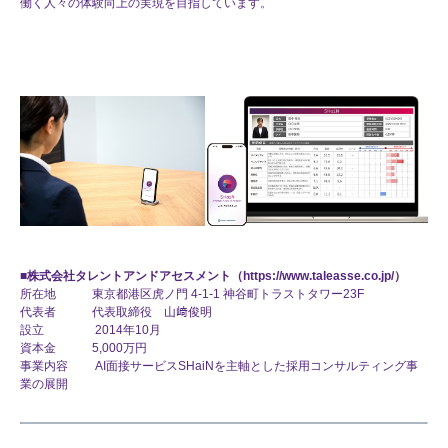
働く人々の体験向上の実現を目指しています。
■株式会社タレントアンドアセスメント
（
https://www.taleasse.co.jp/
）
所在地 東京都港区虎ノ門 4-1-1 神谷町トラストタワー23F
代表者 代表取締役 山﨑俊明
設立 2014年10月
資本金 5,000万円
事業内容 AI面接サービスSHaiNを主軸とした採用コンサルティング事
業の展開