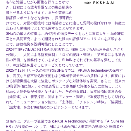
もAIと対話しながら⾯接を行うことがで
き、日程による選考辞退などの機会損失を
減らせるようになります。また企業側は⾯
接評価レポートなどを参考に、採用可否だ
けでなく、対⾯の⾯接時には候補者ごとに適した質問の投げかけや、特徴に
合わせた動機付けとして活用することができます。
SHaiNの最大の特徴は、約4万件の面接データをもとに東京大学・山崎研究
室との共同研究によって開発された独自の評価AIアルゴリズムを搭載するこ
とで、評価根拠を説明可能にしたことです。
2024年施行のEUにおけるAI規制法では、採用におけるAI活用を高リスクと
分類し、「人間による監視体制」「ログの記録・管理」「第三者による適合
性の評価」を義務付けていますが、SHaiNはそれぞれの基準を満たしてお
り、AI規制法を遵守したサービスとなっています。
2025年12月リリースの次世代版SHaiNでは、PKSHA Technologyの保有す
る、高度な自然言語処理技術および機械学習モデルの搭載により、面接にお
ける傾聴機能を大幅に強化しポジティブな対話体験を実現。さらに、従来の
10資質評価に加え、その他資質として多角的な評価を新たに実装し、より
精緻な人物分析が可能となりました。その他資質は、日本経済団体連合会
（経団連）の「新卒採用に関するアンケート調査」で重視項目として挙げら
れた「コミュニケーション能力」「主体性」「チャレンジ精神」「協調性」
「誠実性」を含む8種類のコンピテンシーとなります。
SHaiNは、グループ企業であるPKSHA Technologyが展開する「AI Suite for
HR」の役割の一つとして、AIにより総合的に人事業務の効率化と転職者や