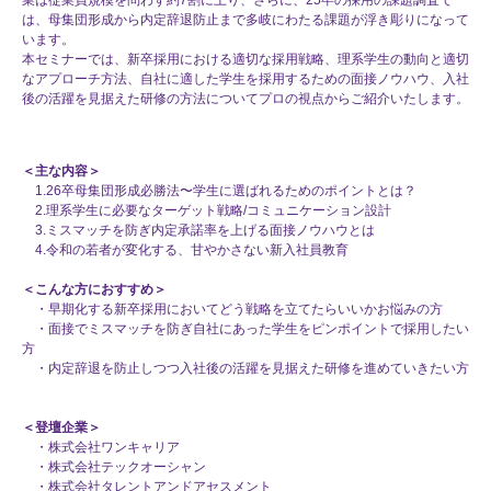
は、母集団形成から内定辞退防止まで多岐にわたる課題が浮き彫りになって
います。
本セミナーでは、新卒採用における適切な採用戦略、理系学生の動向と適切
なアプローチ方法、自社に適した学生を採用するための面接ノウハウ、入社
後の活躍を見据えた研修の方法についてプロの視点からご紹介いたします。
＜主な内容＞
1.26卒母集団形成必勝法〜学生に選ばれるためのポイントとは？
2.理系学生に必要なターゲット戦略/コミュニケーション設計
3.ミスマッチを防ぎ内定承諾率を上げる面接ノウハウとは
4.令和の若者が変化する、甘やかさない新入社員教育
＜こんな方におすすめ＞
・早期化する新卒採用においてどう戦略を立てたらいいかお悩みの方
・面接でミスマッチを防ぎ自社にあった学生をピンポイントで採用したい
方
・内定辞退を防止しつつ入社後の活躍を見据えた研修を進めていきたい方
＜登壇企業＞
・株式会社ワンキャリア
・株式会社テックオーシャン
・株式会社タレントアンドアセスメント