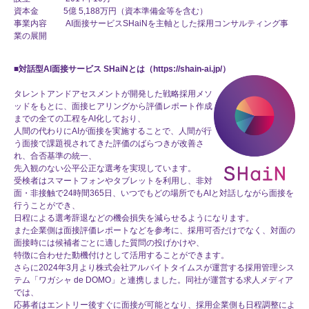
資本金 5億 5,188万円（資本準備金等を含む）
事業内容 AI面接サービスSHaiNを主軸とした採用コンサルティング事
業の展開
■
対話型AI面接サービス SHaiNとは（
https://shain-ai.jp/
）
タレントアンドアセスメントが開発した戦略採用メソ
ッドをもとに、面接ヒアリングから評価レポート作成
までの全ての工程をAI化しており、
人間の代わりにAIが面接を実施することで、人間が行
う面接で課題視されてきた評価のばらつきが改善さ
れ、合否基準の統一、
先入観のない公平公正な選考を実現しています。
受検者はスマートフォンやタブレットを利用し、非対
面・非接触で24時間365日、いつでもどの場所でもAIと対話しながら面接を
行うことができ、
日程による選考辞退などの機会損失を減らせるようになります。
また企業側は面接評価レポートなどを参考に、採用可否だけでなく、対面の
面接時には候補者ごとに適した質問の投げかけや、
特徴に合わせた動機付けとして活用することができます。
さらに2024年3月より株式会社アルバイトタイムスが運営する採用管理シス
テム「ワガシャ de DOMO」と連携しました。同社が運営する求人メディア
では、
応募者はエントリー後すぐに面接が可能となり、採用企業側も日程調整によ