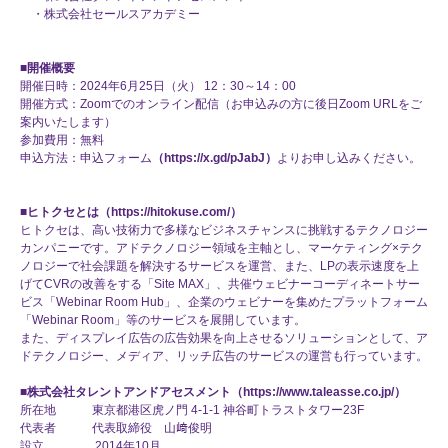
・株式会社セールスアカデミー
■
開催概要
開催日時：2024年6月25日（火） 12：30～14：00
開催方式：Zoomでのオンライン配信（お申込みの方に後日Zoom URLをご
案内いたします）
参加費用：無料
申込方法：申込フォーム
（
https://x.gd/pJabJ
）
よりお申し込みください。
■
ヒトクセとは（
https://hitokuse.com/
）
ヒトクセは、高い技術力で多様なビジネスチャンスに挑戦するテクノロジー
カンパニーです。アドテクノロジー領域を主軸とし、マーケティング×テク
ノロジーで社会課題を解決するサービスを運営、また、LPの表示速度を上
げてCVRの改善をする「Site MAX」、共催ウェビナーコーディネートサー
ビス「Webinar Room Hub」、企業のウェビナーを集めたプラットフォーム
「Webinar Room」等のサービスを展開しています。
また、ディスプレイ広告の広告効果を向上させるソリューションとして、ア
ドテクノロジー、メディア、リッチ広告のサービスの運営も行っています。
■株式会社タレントアンドアセスメント
（
https://www.taleasse.co.jp/
）
所在地 東京都港区虎ノ門 4-1-1 神谷町トラストタワー23F
代表者 代表取締役 山﨑俊明
設立 2014年10月