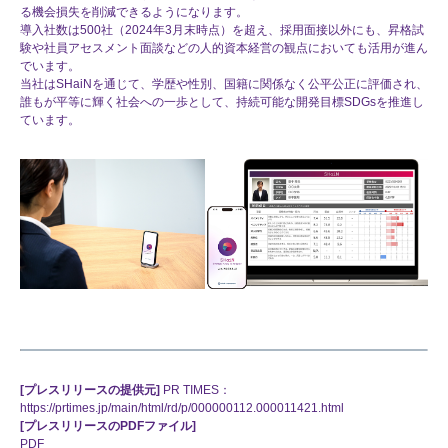
る機会損失を削減できるようになります。
導入社数は500社（2024年3月末時点）を超え、採用面接以外にも、昇格試
験や社員アセスメント面談などの人的資本経営の観点においても活用が進ん
でいます。
当社はSHaiNを通じて、学歴や性別、国籍に関係なく公平公正に評価され、
誰もが平等に輝く社会への一歩として、持続可能な開発目標SDGsを推進し
ています。
[プレスリリースの提供元]
PR TIMES：
https://prtimes.jp/main/html/rd/p/000000112.000011421.html
[プレスリリースのPDFファイル]
PDF