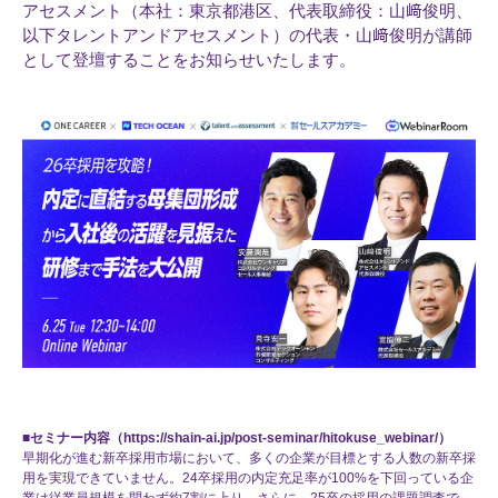
アセスメント（本社：東京都港区、代表取締役：山﨑俊明、
以下タレントアンドアセスメント）の代表・山﨑俊明が講師
として登壇することをお知らせいたします。
■
セミナー内容（
https://shain-ai.jp/post-seminar/hitokuse_webinar/
）
早期化が進む新卒採用市場において、多くの企業が目標とする人数の新卒採
用を実現できていません。24卒採用の内定充足率が100%を下回っている企
業は従業員規模を問わず約7割に上り、さらに、25卒の採用の課題調査で